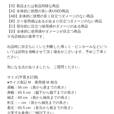
【S】新品または新品同様な商品
【A】全体的に状態の良い美USED商品
【AB】全体的に状態の良く目立つダメージのない商品
【B】少々使用感はあるがあまり目立つダメージのない商品
【C】部分的に目立つ使用感やダメージのある商品
【D】全体的に使用感やダメージが目立つ商品
※当店独自の基準です。
出品時に目立ちにくいと判断した薄シミ・ピンホールなどにつ
いては説明を省略させて頂く場合がございます。予めご了承く
ださい。
気になる点がありましたら、ご質問ください。
サイズ(平置き計測)
●サイズ表記 M 着用感 M 相当
肩幅：56 cm （肩から肩までの長さ）
身幅：65.5 cm （脇下から脇下までの長さ）
袖丈：60 cm （肩から袖先までの長さ）
裄丈：-- cm （首から袖先までの長さ）
着丈：65.5 cm （首元から裾までの長さ）
※実寸を参考にご検討下さい。