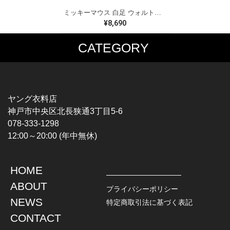
ミッキーマウス 白足 ウォルトディズニーオフィシャル スウェット ホワイト WALT DISNEY WORLD ウォルトディズニーオフィシャル サイズXL相当 古着 CF0995
¥8,690
CATEGORY
MUSIC TEE
T-SHIRTS
ROCK
MOVIE / TV
HARD ROCK / METAL
CHARACTER
HARDCORE / PUNK
MOTORCYCLE
ヤング衣料店
PROGLESSIVE ROCK
CHAMPION
神戸市中央区北長狭通3丁目5-6
POPS
SPORTS
078-333-1298
SOUL / R&B
TANK TOP
12:00～20:00 (年中無休)
ROCK FESTIVAL
OTHERS
MUSIC OTHERS
HOME
TOPS
JACKET
ABOUT
L / S SHIRT
DENIM
プライバシーポリシー
S / S SHIRT
LEATHER
NEWS
特定商取引法に基づく表記
POLO SHIRT
MILITARY
CONTACT
HAWAIIAN SHIRT
OUTDOOR