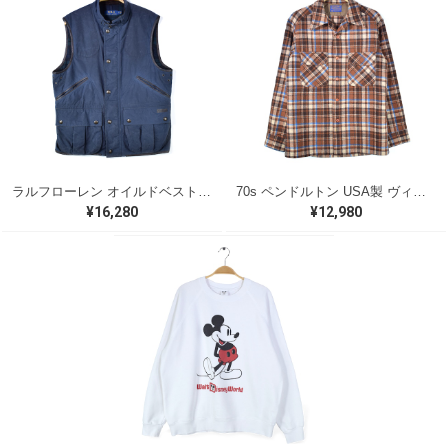
ラルフローレン オイルドベスト パイピング ブラックウォッチ 紺 ネイビー RALPH LAUREN サイズM 古着 @CJ0107
70s ペンドルトン USA製 ヴィンテージウールシャツ オープンカラー 開襟シャツ PENDLETON メンズS 古着 @CA1429
¥16,280
¥12,980