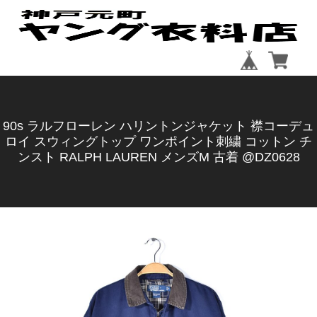
90s ラルフローレン ハリントンジャケット 襟コーデュ
ロイ スウィングトップ ワンポイント刺繍 コットン チ
ンスト RALPH LAUREN メンズM 古着 @DZ0628