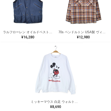
ラルフローレン オイルドベスト パイピング ブラックウォッチ 紺 ネイビー RALPH LAUREN サイズM 古着 @CJ0107
70s ペンドルトン USA製 ヴィンテージウールシャツ オープンカラー 開襟シャツ PENDLETON メンズS 古着 @CA1429
¥16,280
¥12,980
ミッキーマウス 白足 ウォルトディズニーオフィシャル スウェット ホワイト WALT DISNEY WORLD ウォルトディズニーオフィシャル サイズXL相当 古着 CF0995
¥8,690