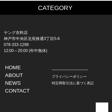
CATEGORY
MUSIC TEE
T-SHIRTS
ROCK
MOVIE / TV
HARD ROCK / METAL
CHARACTER
HARDCORE / PUNK
MOTORCYCLE
ヤング衣料店
PROGLESSIVE ROCK
CHAMPION
神戸市中央区北長狭通3丁目5-6
POPS
SPORTS
078-333-1298
SOUL / R&B
TANK TOP
12:00～20:00 (年中無休)
ROCK FESTIVAL
OTHERS
MUSIC OTHERS
HOME
TOPS
JACKET
ABOUT
L / S SHIRT
DENIM
プライバシーポリシー
S / S SHIRT
LEATHER
NEWS
特定商取引法に基づく表記
POLO SHIRT
MILITARY
CONTACT
HAWAIIAN SHIRT
OUTDOOR
BOWLING SHIRT
WORK
SWEATSHIRT
OTHERS
SWEAT PARKA