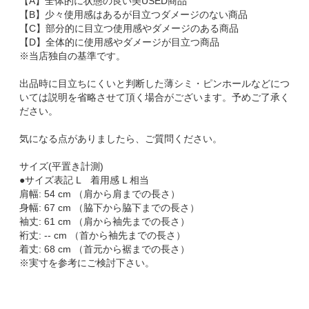
【A】全体的に状態の良い美USED商品
【B】少々使用感はあるが目立つダメージのない商品
【C】部分的に目立つ使用感やダメージのある商品
【D】全体的に使用感やダメージが目立つ商品
※当店独自の基準です。
出品時に目立ちにくいと判断した薄シミ・ピンホールなどにつ
いては説明を省略させて頂く場合がございます。予めご了承く
ださい。
気になる点がありましたら、ご質問ください。
サイズ(平置き計測)
●サイズ表記 L 着用感 L 相当
肩幅: 54 cm （肩から肩までの長さ）
身幅: 67 cm （脇下から脇下までの長さ）
袖丈: 61 cm （肩から袖先までの長さ）
裄丈: -- cm （首から袖先までの長さ）
着丈: 68 cm （首元から裾までの長さ）
※実寸を参考にご検討下さい。