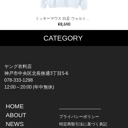
ミッキーマウス 白足 ウォルトディズニーオフィシャル スウェット ホワイト WALT DISNEY WORLD ウォルトディズニーオフィシャル サイズXL相当 古着 CF0995
¥8,690
CATEGORY
MUSIC TEE
T-SHIRTS
ROCK
MOVIE / TV
HARD ROCK / METAL
CHARACTER
HARDCORE / PUNK
MOTORCYCLE
ヤング衣料店
PROGLESSIVE ROCK
CHAMPION
神戸市中央区北長狭通3丁目5-6
POPS
SPORTS
078-333-1298
SOUL / R&B
TANK TOP
12:00～20:00 (年中無休)
ROCK FESTIVAL
OTHERS
MUSIC OTHERS
HOME
TOPS
JACKET
ABOUT
L / S SHIRT
DENIM
プライバシーポリシー
S / S SHIRT
LEATHER
NEWS
特定商取引法に基づく表記