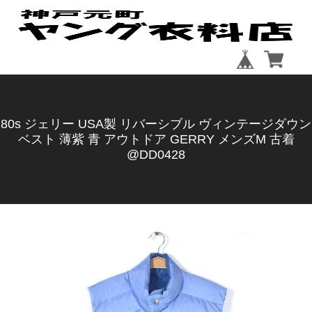
80s ジェリー USA製 リバーシブル ヴィンテージダウン
ベスト 薄紫 青 アウトドア GERRY メンズM 古着
@DD0428