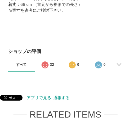
着丈：66 cm （首元から裾までの長さ）
※実寸を参考にご検討下さい。
ショップの評価
すべて
32
0
0
アプリで見る
通報する
RELATED ITEMS