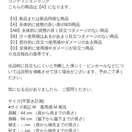
コンディションランク
こちらの商品は【A】になります。
【S】新品または新品同様な商品
【A】全体的に状態の良い美USED商品
【AB】全体的に状態の良く目立つダメージのない商品
【B】少々使用感はあるがあまり目立つダメージのない商品
【C】部分的に目立つ使用感やダメージのある商品
【D】全体的に使用感やダメージが目立つ商品
※当店独自の基準です。
出品時に目立ちにくいと判断した薄シミ・ピンホールなどにつ
いては説明を省略させて頂く場合がございます。予めご了承く
ださい。
気になる点がありましたら、ご質問ください。
サイズ(平置き計測)
●サイズ表記 M 着用感 M 相当
肩幅：44 cm （肩から肩までの長さ）
身幅：56 cm （脇下から脇下までの長さ）
袖丈：-- cm （肩から袖先までの長さ）
裄丈：-- cm （首から袖先までの長さ）