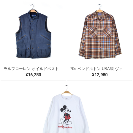
ラルフローレン オイルドベスト パイピング ブラックウォッチ 紺 ネイビー RALPH LAUREN サイズM 古着 @CJ0107
70s ペンドルトン USA製 ヴィンテージウールシャツ オープンカラー 開襟シャツ PENDLETON メンズS 古着 @CA1429
¥16,280
¥12,980