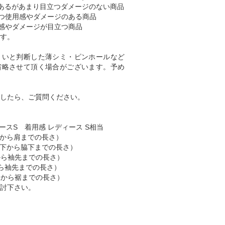
あるがあまり目立つダメージのない商品
つ使用感やダメージのある商品
感やダメージが目立つ商品
す。
くいと判断した薄シミ・ピンホールなど
省略させて頂く場合がございます。予め
したら、ご質問ください。
ースS 着用感 レディース S相当
（肩から肩までの長さ）
 （脇下から脇下までの長さ）
肩から袖先までの長さ）
首から袖先までの長さ）
首元から裾までの長さ）
討下さい。