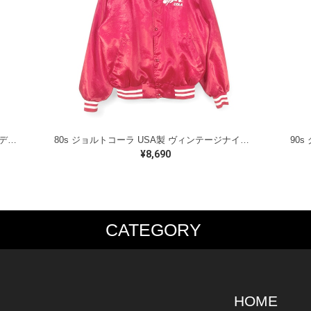
60s BARRY ATHLETIC INC. ヴィンテージカデットコート ウールコート ネイビー メルトンウール メンズS 古着 @DZ0658
80s ジョルトコーラ USA製 ヴィンテージナイロンジャケット 販促品 ノベルティー サテンジャケット JOLT COLA レッド メンズXL 古着 @DZ0715
¥8,690
CATEGORY
PS
JACKET
BOTTOMS
SHO
S SHIRT
DENIM
DENIM
BOOT
S SHIRT
LEATHER
MILITARY
DRES
O SHIRT
MILITARY
ALL IN ONE / OVER ALL
SNEA
HOME