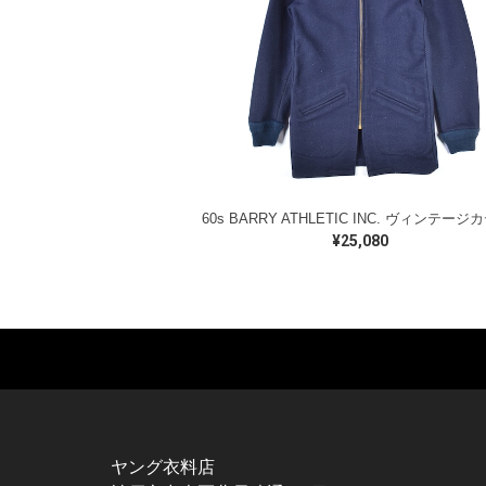
¥25,080
MUSIC TEE
T-SHIRTS
TO
ROCK
MOVIE / TV
L / 
HARD ROCK / METAL
CHARACTER
S / 
HARDCORE / PUNK
MOTORCYCLE
POL
ヤング衣料店