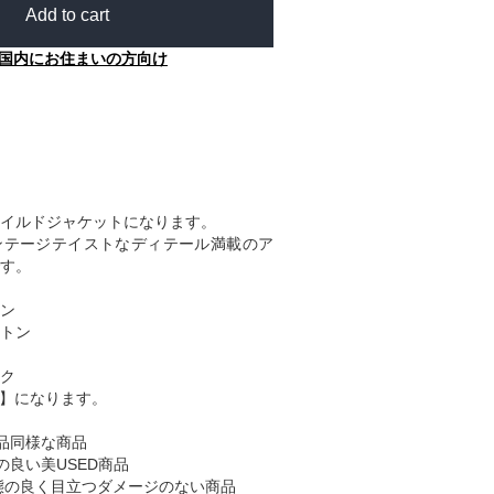
Add to cart
国内にお住まいの方向け
イルドジャケットになります。
ンテージテイストなディテール満載のア
す。
ン
トン
ク
B】になります。
品同様な商品
の良い美USED商品
態の良く目立つダメージのない商品