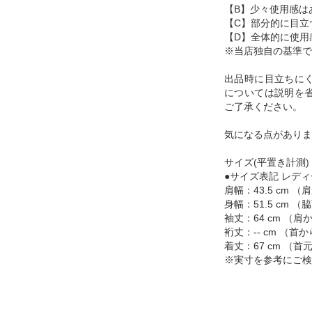
【B】少々使用感は
【C】部分的に目立
【D】全体的に使用
※当店独自の基準で
出品時に目立ちに
については説明を
ご了承ください。
気になる点がありま
サイズ(平置き計測)
●サイズ表記 レディ
肩幅：43.5 cm 
身幅：51.5 cm
袖丈：64 cm （
裄丈：-- cm （
着丈：67 cm （
※実寸を参考にご検