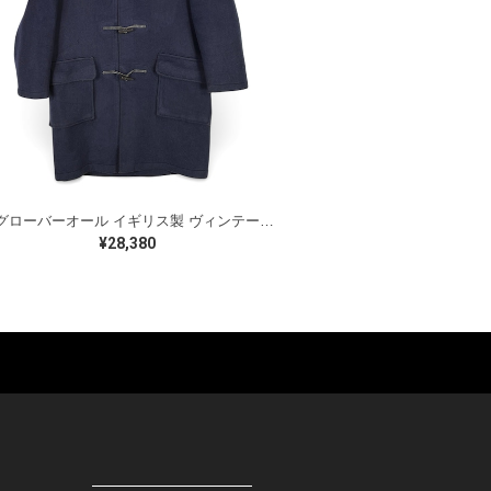
90s グローバーオール イギリス製 ヴィンテージ ダッフルコート トグル ウールコート ネイビー GLOVERALL サイズM相当 古着 DZ0799
¥28,380
ES
BAGS
GOODS
S
LEATHER
ROCKITEM
S SHOES
OUTDOOR
HAT / CAP
KER
SPORTS
ACCESSORY