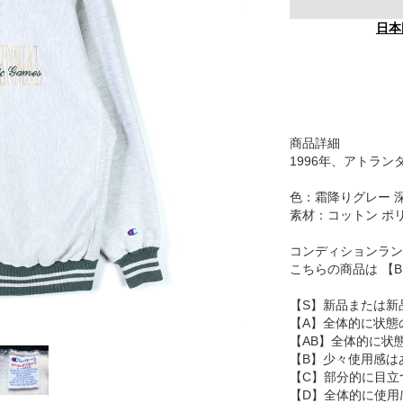
日本
商品詳細
1996年、アトラ
色：霜降りグレー 
素材：コットン ポ
コンディションラン
こちらの商品は 【
【S】新品または新
【A】全体的に状態
【AB】全体的に状
【B】少々使用感は
【C】部分的に目立
【D】全体的に使用