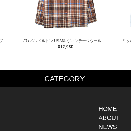
ラルフローレン オイルドベスト パイピング ブラックウォッチ 紺 ネイビー RALPH LAUREN サイズM 古着 @CJ0107
70s ペンドルトン USA製 ヴィンテージウールシャツ オープンカラー 開襟シャツ PENDLETON メンズS 古着 @CA1429
¥12,980
CATEGORY
PS
JACKET
BOTTOMS
SHO
S SHIRT
DENIM
DENIM
BOOT
S SHIRT
LEATHER
MILITARY
DRES
O SHIRT
MILITARY
ALL IN ONE / OVER ALL
SNEA
HOME
AIIAN SHIRT
OUTDOOR
OTHERS
OTHE
ABOUT
LING SHIRT
WORK
NEWS
ATSHIRT
OTHERS