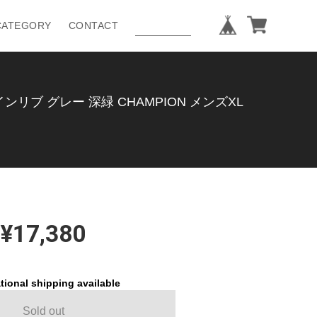
CATEGORY
CONTACT
リブ グレー 深緑 CHAMPION メンズXL
¥17,380
tional shipping available
Sold out