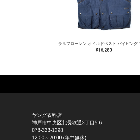
¥16,280
MUSIC TEE
T-SHIRTS
TO
ROCK
MOVIE / TV
L / 
HARD ROCK / METAL
CHARACTER
S / 
HARDCORE / PUNK
MOTORCYCLE
POL
ヤング衣料店
PROGLESSIVE ROCK
CHAMPION
HAW
神戸市中央区北長狭通3丁目5-6
POPS
SPORTS
BOW
078-333-1298
SOUL / R&B
TANK TOP
SWE
12:00～20:00 (年中無休)