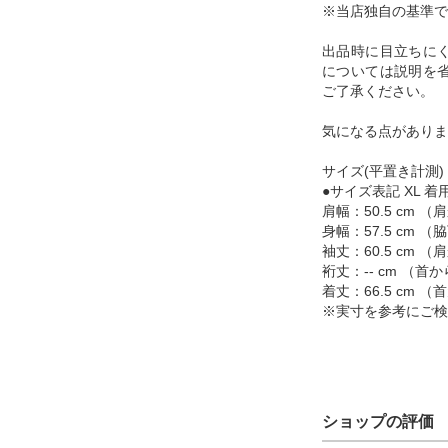
※当店独自の基準で
出品時に目立ちに
については説明を
ご了承ください。
気になる点がありま
サイズ(平置き計測)
●サイズ表記 XL 着用
肩幅：50.5 cm 
身幅：57.5 cm
袖丈：60.5 cm
裄丈：-- cm （
着丈：66.5 cm
※実寸を参考にご検
ショップの評価