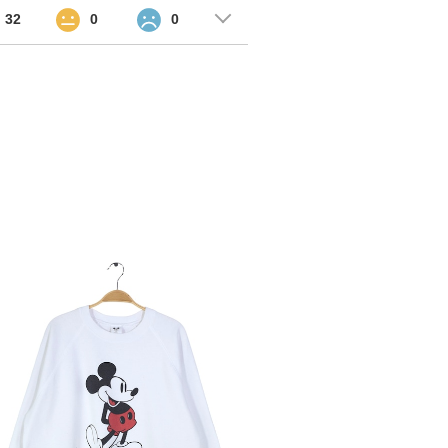
32
0
0