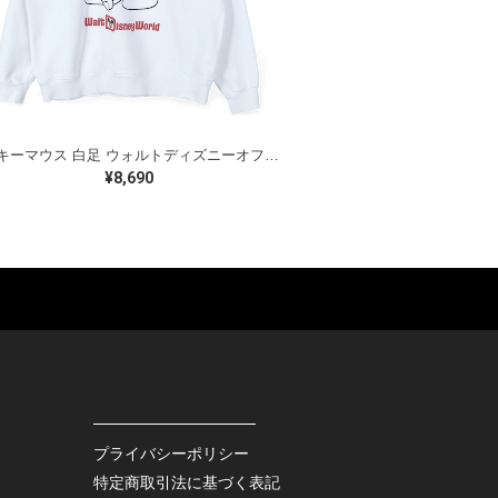
ミッキーマウス 白足 ウォルトディズニーオフィシャル スウェット ホワイト WALT DISNEY WORLD ウォルトディズニーオフィシャル サイズXL相当 古着 CF0995
¥8,690
ES
BAGS
GOODS
S
LEATHER
ROCKITEM
S SHOES
OUTDOOR
HAT / CAP
KER
SPORTS
ACCESSORY
RS
OTHERS
MISC.
プライバシーポリシー
INTERIOR
特定商取引法に基づく表記