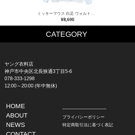
ミッキーマウス 白足 ウォルトディズニーオフィシャル スウェット ホワイト WALT DISNEY WORLD ウォルトディズニーオフィシャル サイズXL相当 古着 CF0995
¥8,690
CATEGORY
MUSIC TEE
T-SHIRTS
ROCK
MOVIE / TV
HARD ROCK / METAL
CHARACTER
HARDCORE / PUNK
MOTORCYCLE
ヤング衣料店
PROGLESSIVE ROCK
CHAMPION
神戸市中央区北長狭通3丁目5-6
POPS
SPORTS
078-333-1298
SOUL / R&B
TANK TOP
12:00～20:00 (年中無休)
ROCK FESTIVAL
OTHERS
MUSIC OTHERS
HOME
TOPS
JACKET
ABOUT
L / S SHIRT
DENIM
プライバシーポリシー
S / S SHIRT
LEATHER
NEWS
特定商取引法に基づく表記
POLO SHIRT
MILITARY
CONTACT