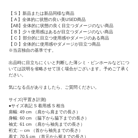
【 S 】新品または新品同様な商品
【 A 】全体的に状態の良い美USED商品
【AB】全体的に状態の良く目立つダメージのない商品
【 B 】少々使用感はあるが目立つダメージのない商品
【 C 】部分的に目立つ使用感やダメージのある商品
【 D 】全体的に使用感やダメージが目立つ商品
※当店独自の基準です。
出品時に目立ちにくいと判断した薄シミ・ピンホールなどにつ
いては説明を省略させて頂く場合がございます。予めご了承く
ださい。
気になる点がありましたら、ご質問ください。
サイズ(平置き計測)
●サイズ表記 S 着用感 S 相当
肩幅: 49 cm （肩から肩までの長さ）
身幅: 60 cm （脇下から脇下までの長さ）
袖丈: 61 cm （肩から袖先までの長さ）
裄丈: -- cm （首から袖先までの長さ）
着丈: 70.5 cm （首元から裾までの長さ）