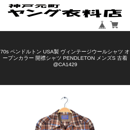
70s ペンドルトン USA製 ヴィンテージウールシャツ オ
ープンカラー 開襟シャツ PENDLETON メンズS 古着
@CA1429