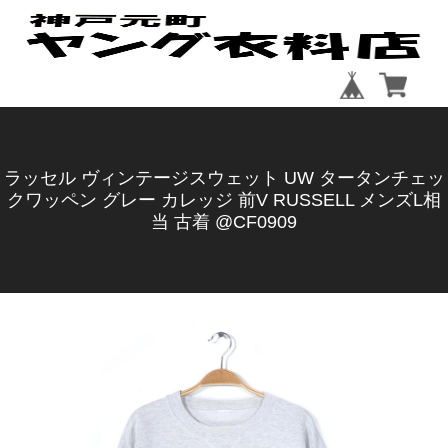
ラッセル ヴィンテージスウェット UW タータンチェッ
クワッペン グレー カレッジ 前V RUSSELL メンズL相
当 古着 @CF0909