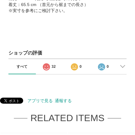
着丈：65.5 cm （首元から裾までの長さ）
※実寸を参考にご検討下さい。
ショップの評価
すべて
32
0
0
アプリで見る
通報する
RELATED ITEMS