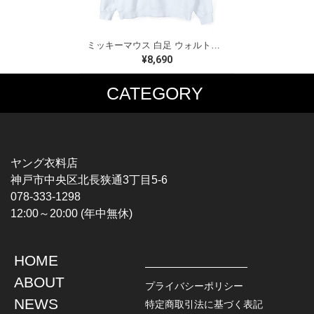
ミッキーマウス 白足 ウォルトディズニーオフィシャル スウェット ホワイト WALT DISNEY WORLD ウォルトディズニーオフィシャル サイズXL相当 古着 CF0995
¥8,690
CATEGORY
MUSIC TEE
T-SHIRTS
ROCK
MOVIE / TV
HARD ROCK / METAL
CHARACTER
HARDCORE / PUNK
MOTORCYCLE
ヤング衣料店
PROGLESSIVE ROCK
CHAMPION
神戸市中央区北長狭通3丁目5-6
POPS
SPORTS
078-333-1298
SOUL / R&B
TANK TOP
12:00～20:00 (年中無休)
ROCK FESTIVAL
OTHERS
MUSIC OTHERS
HOME
TOPS
JACKET
ABOUT
L / S SHIRT
DENIM
プライバシーポリシー
S / S SHIRT
LEATHER
NEWS
特定商取引法に基づく表記