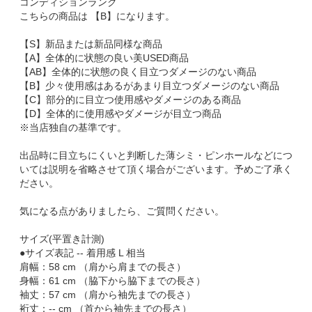
コンディションランク
こちらの商品は 【B】になります。
【S】新品または新品同様な商品
【A】全体的に状態の良い美USED商品
【AB】全体的に状態の良く目立つダメージのない商品
【B】少々使用感はあるがあまり目立つダメージのない商品
【C】部分的に目立つ使用感やダメージのある商品
【D】全体的に使用感やダメージが目立つ商品
※当店独自の基準です。
出品時に目立ちにくいと判断した薄シミ・ピンホールなどにつ
いては説明を省略させて頂く場合がございます。予めご了承く
ださい。
気になる点がありましたら、ご質問ください。
サイズ(平置き計測)
●サイズ表記 -- 着用感 L 相当
肩幅：58 cm （肩から肩までの長さ）
身幅：61 cm （脇下から脇下までの長さ）
袖丈：57 cm （肩から袖先までの長さ）
裄丈：-- cm （首から袖先までの長さ）