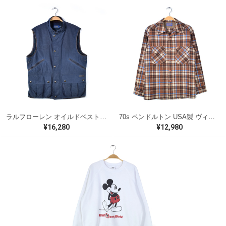
ラルフローレン オイルドベスト パイピング ブラックウォッチ 紺 ネイビー RALPH LAUREN サイズM 古着 @CJ0107
70s ペンドルトン USA製 ヴィンテージウールシャツ オープンカラー 開襟シャツ PENDLETON メンズS 古着 @CA1429
¥16,280
¥12,980