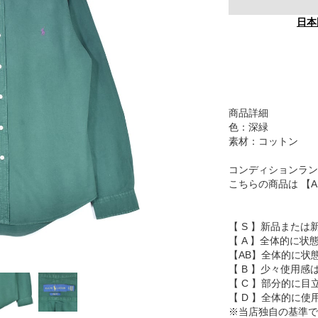
日本
商品詳細
色：深緑
素材：コットン
コンディションラン
こちらの商品は 【
【 S 】新品または
【 A 】全体的に状
【AB】全体的に状
【 B 】少々使用
【 C 】部分的に
【 D 】全体的に
※当店独自の基準で