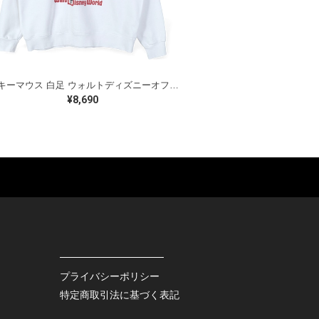
ミッキーマウス 白足 ウォルトディズニーオフィシャル スウェット ホワイト WALT DISNEY WORLD ウォルトディズニーオフィシャル サイズXL相当 古着 CF0995
¥8,690
ES
BAGS
GOODS
S
LEATHER
ROCKITEM
S SHOES
OUTDOOR
HAT / CAP
KER
SPORTS
ACCESSORY
RS
OTHERS
MISC.
プライバシーポリシー
INTERIOR
特定商取引法に基づく表記