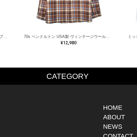
ラルフローレン オイルドベスト パイピング ブラックウォッチ 紺 ネイビー RALPH LAUREN サイズM 古着 @CJ0107
70s ペンドルトン USA製 ヴィンテージウールシャツ オープンカラー 開襟シャツ PENDLETON メンズS 古着 @CA1429
¥12,980
CATEGORY
PS
JACKET
BOTTOMS
SHO
S SHIRT
DENIM
DENIM
BOOT
S SHIRT
LEATHER
MILITARY
DRES
O SHIRT
MILITARY
ALL IN ONE / OVER ALL
SNEA
HOME
AIIAN SHIRT
OUTDOOR
OTHERS
OTHE
ABOUT
LING SHIRT
WORK
NEWS
ATSHIRT
OTHERS
AT PARKA
CONTACT