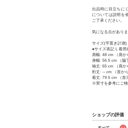
出品時に目立ちに
については説明を
ご了承ください。
気になる点がありま
サイズ(平置き計測)
●サイズ表記 L 着用感
肩幅: 48 cm （
身幅: 56.5 cm
袖丈: 65 cm （
裄丈: -- cm （
着丈: 79.5 cm
※実寸を参考にご検
ショップの評価
すべて