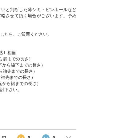
くいと判断した薄シミ・ピンホールなど
省略させて頂く場合がございます。予め
したら、ご質問ください。
 L 相当
肩から肩までの長さ）
 （脇下から脇下までの長さ）
肩から袖先までの長さ）
首から袖先までの長さ）
 （首元から裾までの長さ）
討下さい。
32
0
0