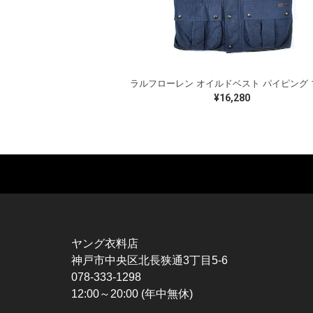
¥16,280
MUSIC TEE
T-SHIRTS
TO
ROCK
MOVIE / TV
L / 
HARD ROCK / METAL
CHARACTER
S / 
HARDCORE / PUNK
MOTORCYCLE
POL
ヤング衣料店
PROGLESSIVE ROCK
CHAMPION
HAW
神戸市中央区北長狭通3丁目5-6
POPS
SPORTS
BOW
078-333-1298
SOUL / R&B
TANK TOP
SWE
12:00～20:00 (年中無休)
ROCK FESTIVAL
OTHERS
SWE